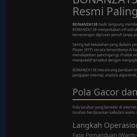
Resmi Palin
o****0
IDR
1,316,400.00
vs20olympx
BONANZA138
hadir langsung membeda
a****8
BONANZA138 menyediakan infrastruktur
IDR
1,310,850.00
kemenangan diproses penuh tanpa p
vs20olympgold
Sering kali kekalahan yang dialami 
Player (RTP) secara tersembunyi di ba
mendapatkan pancingan jp. Praktik 
manipulatif tersebut dengan menyajik
BONANZA138 merancang panduan menda
pengujian internal, analisis algoritmik, 
Pola Gacor da
Pola taruhan yang beredar di internet
taruhan berdasarkan kalkulasi waktu 
Langkah Operasio
Fase Pemanduan (Warm-