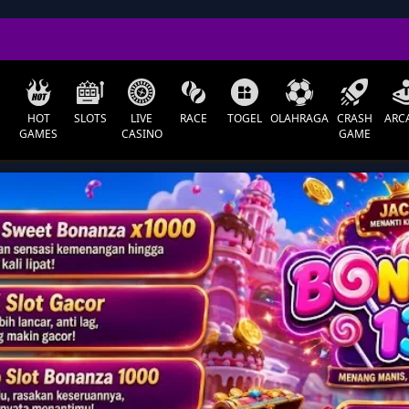
HOT
SLOTS
LIVE
RACE
TOGEL
OLAHRAGA
CRASH
ARC
GAMES
CASINO
GAME