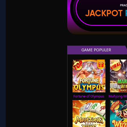
JACKPOT
GAME POPULER
Fortune of Olympus