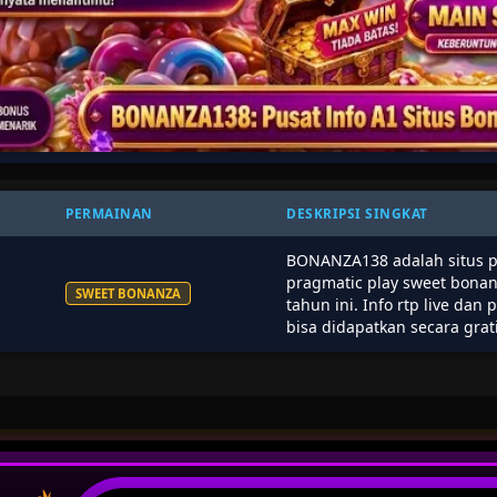
PERMAINAN
DESKRIPSI SINGKAT
BONANZA138 adalah situs pe
pragmatic play sweet bonanz
SWEET BONANZA
tahun ini. Info rtp live dan
bisa didapatkan secara grati