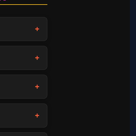
+
+
+
+