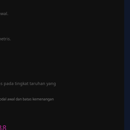
wal.
etris.
ns pada tingkat taruhan yang
modal awal dan batas kemenangan
38