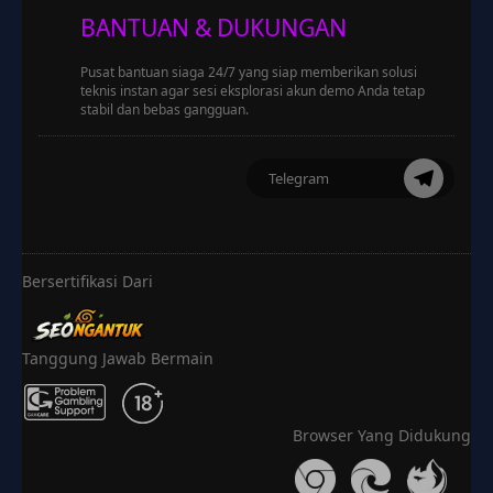
BANTUAN & DUKUNGAN
Pusat bantuan siaga 24/7 yang siap memberikan solusi
teknis instan agar sesi eksplorasi akun demo Anda tetap
stabil dan bebas gangguan.
Telegram
Bersertifikasi Dari
Tanggung Jawab Bermain
Browser Yang Didukung