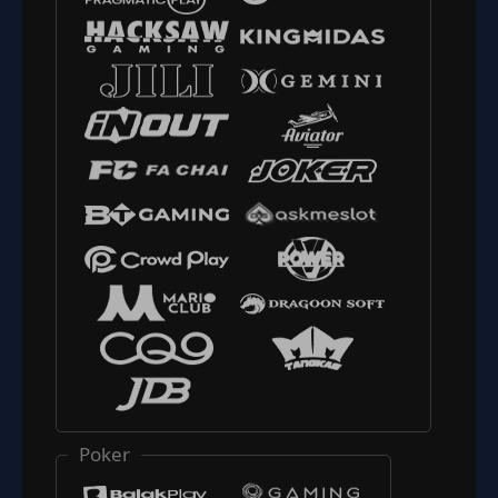
Poker