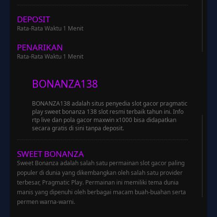
DEPOSIT
Rata-Rata Waktu 1 Menit
PENARIKAN
Rata-Rata Waktu 1 Menit
BONANZA138
BONANZA138 adalah situs penyedia slot gacor pragmatic
play sweet bonanza 138 slot resmi terbaik tahun ini. Info
rtp live dan pola gacor maxwin x1000 bisa didapatkan
secara gratis di sini tanpa deposit.
SWEET BONANZA
Sweet Bonanza adalah salah satu permainan slot gacor paling
populer di dunia yang dikembangkan oleh salah satu provider
terbesar, Pragmatic Play. Permainan ini memiliki tema dunia
manis yang dipenuhi oleh berbagai macam buah-buahan serta
permen warna-warni.