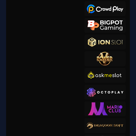
mouse****l
IDR
1,879,640.00
vs20starprss
o****0
IDR
1,873,500.00
vs20olympx
mouse****l
IDR
1,359,200.00
vswaysmahwin2
o****0
IDR
1,316,400.00
vs20olympx
a****8
IDR
1,310,850.00
vs20olympgold