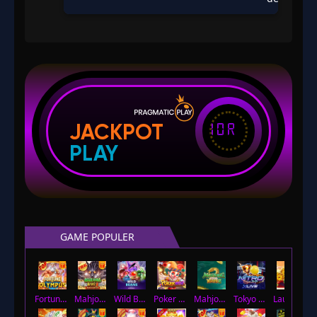
IDR
JACKPOT
PLAY
GAME POPULER
Fortune of Olympus
Mahjong Wins 3 Black Scatter
Wild Beans
Poker Win
Mahjong Ways 2
Tokyo Drift Nitro
Laughing Buddha Nexus