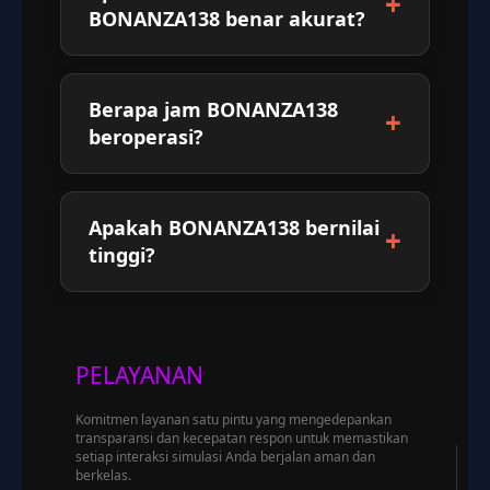
+
BONANZA138 benar akurat?
Berapa jam BONANZA138
+
beroperasi?
Apakah BONANZA138 bernilai
+
tinggi?
PELAYANAN
Komitmen layanan satu pintu yang mengedepankan
transparansi dan kecepatan respon untuk memastikan
setiap interaksi simulasi Anda berjalan aman dan
berkelas.