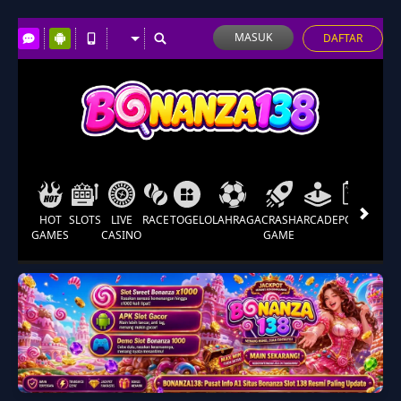
MASUK
DAFTAR
HOT
SLOTS
LIVE
RACE
TOGEL
OLAHRAGA
CRASH
ARCADE
POKER
E-
GAMES
CASINO
GAME
SPOR