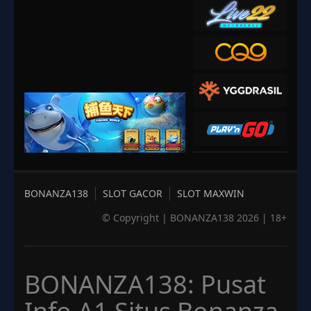
BONANZA138
SLOT GACOR
SLOT MAXWIN
© Copyright | BONANZA138 2026 | 18+
BONANZA138: Pusat