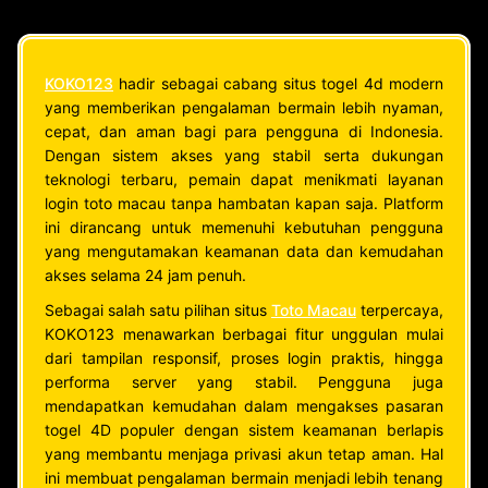
KOKO123
hadir sebagai cabang situs togel 4d modern
yang memberikan pengalaman bermain lebih nyaman,
cepat, dan aman bagi para pengguna di Indonesia.
Dengan sistem akses yang stabil serta dukungan
teknologi terbaru, pemain dapat menikmati layanan
login toto macau tanpa hambatan kapan saja. Platform
ini dirancang untuk memenuhi kebutuhan pengguna
yang mengutamakan keamanan data dan kemudahan
akses selama 24 jam penuh.
Sebagai salah satu pilihan situs
Toto Macau
terpercaya,
KOKO123 menawarkan berbagai fitur unggulan mulai
dari tampilan responsif, proses login praktis, hingga
performa server yang stabil. Pengguna juga
mendapatkan kemudahan dalam mengakses pasaran
togel 4D populer dengan sistem keamanan berlapis
yang membantu menjaga privasi akun tetap aman. Hal
ini membuat pengalaman bermain menjadi lebih tenang