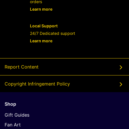
orders
Learn more
- opens in new KOKO123 LOGIN or tab
Local Support
24/7 Dedicated support
Learn more
- opens in new KOKO123 LOGIN or tab
Report Content
Copyright Infringement Policy
Shop
Gift Guides
Fan Art