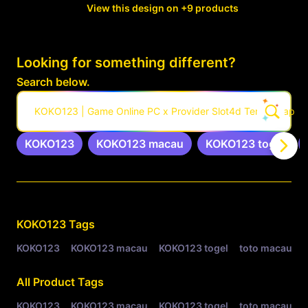
View this design on +9 products
Looking for something different?
Search below.
KOKO123 | Game Online PC x Provider Slot4d Terlengkap
KOKO123
KOKO123 macau
KOKO123 togel
Related Tags
KOKO123
Tags
KOKO123
KOKO123 macau
KOKO123 togel
toto macau
All Product Tags
KOKO123
KOKO123 macau
KOKO123 togel
toto macau