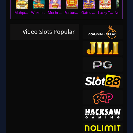
Mahjong Ways
Wukong - Black Scatter
Mochi Mania 1000
Fortune Gems
Gates of Olympus Super Scatter
Lucky Twins Nexus
Nexus The Crypt
Video Slots Popular