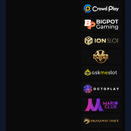
mouse****l
IDR
1,879,640.00
vs20starprss
o****0
IDR
1,873,500.00
vs20olympx
mouse****l
IDR
1,359,200.00
vswaysmahwin2
o****0
IDR
1,316,400.00
vs20olympx
a****8
IDR
1,310,850.00
vs20olympgold