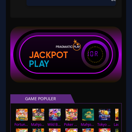
IDR
JACKPOT
PLAY
GAME POPULER
Fortune of Olympus
Mahjong Wins 3 Black Scatter
Wild Beans
Poker Win
Mahjong Ways 2
Tokyo Drift Nitro
Laughing Buddha Nexus