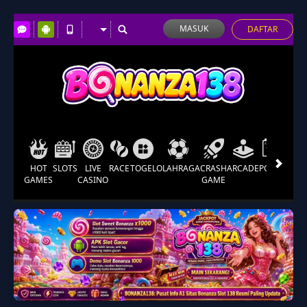
MASUK
DAFTAR
HOT
SLOTS
LIVE
RACE
TOGEL
OLAHRAGA
CRASH
ARCADE
POKER
E-
GAMES
CASINO
GAME
SPOR