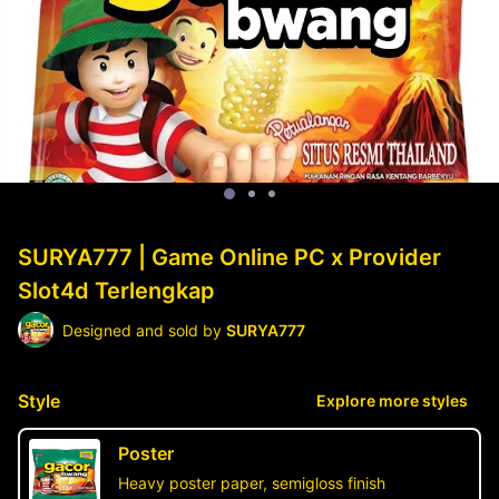
SURYA777 | Game Online PC x Provider
Slot4d Terlengkap
Designed and sold by
SURYA777
Style
Explore more styles
Poster
Heavy poster paper, semigloss finish