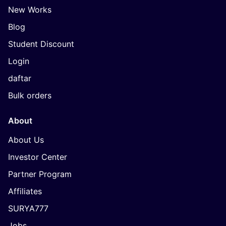
New Works
Blog
Student Discount
Login
daftar
Bulk orders
About
About Us
Investor Center
Partner Program
Affiliates
SURYA777
Jobs