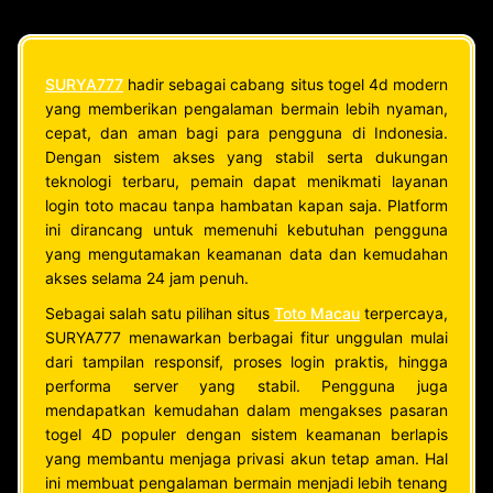
SURYA777
hadir sebagai cabang situs togel 4d modern
yang memberikan pengalaman bermain lebih nyaman,
cepat, dan aman bagi para pengguna di Indonesia.
Dengan sistem akses yang stabil serta dukungan
teknologi terbaru, pemain dapat menikmati layanan
login toto macau tanpa hambatan kapan saja. Platform
ini dirancang untuk memenuhi kebutuhan pengguna
yang mengutamakan keamanan data dan kemudahan
akses selama 24 jam penuh.
Sebagai salah satu pilihan situs
Toto Macau
terpercaya,
SURYA777 menawarkan berbagai fitur unggulan mulai
dari tampilan responsif, proses login praktis, hingga
performa server yang stabil. Pengguna juga
mendapatkan kemudahan dalam mengakses pasaran
togel 4D populer dengan sistem keamanan berlapis
yang membantu menjaga privasi akun tetap aman. Hal
ini membuat pengalaman bermain menjadi lebih tenang