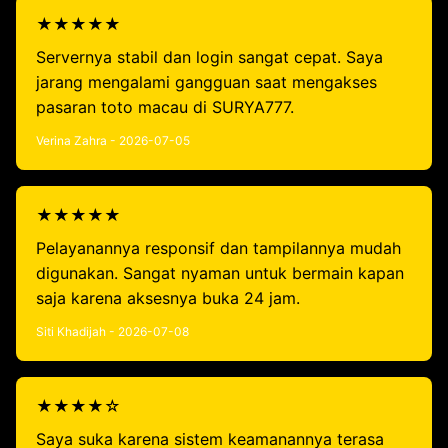
★★★★★
Servernya stabil dan login sangat cepat. Saya
jarang mengalami gangguan saat mengakses
pasaran toto macau di SURYA777.
Verina Zahra - 2026-07-05
★★★★★
Pelayanannya responsif dan tampilannya mudah
digunakan. Sangat nyaman untuk bermain kapan
saja karena aksesnya buka 24 jam.
Siti Khadijah - 2026-07-08
★★★★☆
Saya suka karena sistem keamanannya terasa