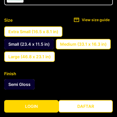
Size
View size guide
Extra Small (16.5 x 8.1 in)
Small (23.4 x 11.5 in)
Medium (33.1 x 16.3 in)
Large (46.8 x 23.1 in)
Finish
Semi Gloss
LOGIN
DAFTAR