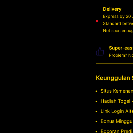
Delivery
Express by 20 
Standard betwe
Not soon enou
Super-eas
Problem? No p
Keunggulan
Situs Kemenan
Hadiah Togel 
Link Login Alt
Bonus Minggua
Bocoran Predi