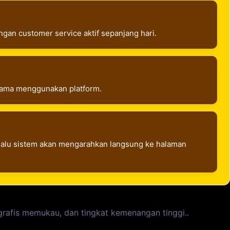
ngan customer service aktif sepanjang hari.
ama menggunakan platform.
lalu sistem akan mengarahkan langsung ke halaman
rafis memukau, dan tingkat kemenangan tinggi..