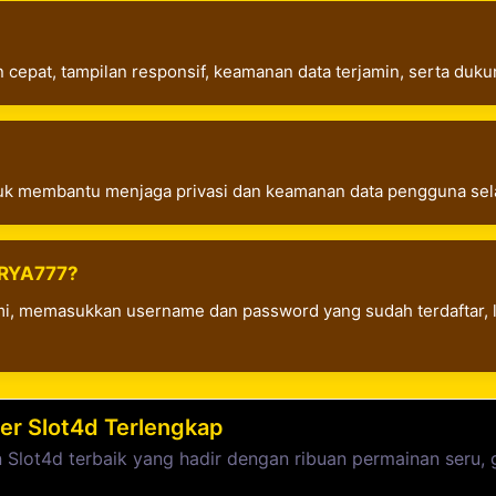
n cepat, tampilan responsif, keamanan data terjamin, serta duku
k membantu menjaga privasi dan keamanan data pengguna sel
URYA777?
mi, memasukkan username dan password yang sudah terdaftar, 
er Slot4d Terlengkap
lot4d terbaik yang hadir dengan ribuan permainan seru, g