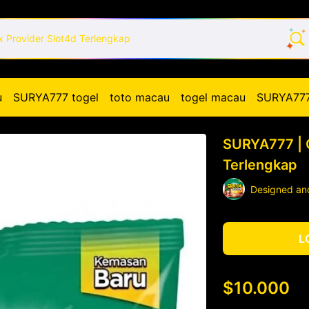
 Provider Slot4d Terlengkap
u
SURYA777 togel
toto macau
togel macau
SURYA77
SURYA777 | G
Terlengkap
New
Designed an
L
$10.000