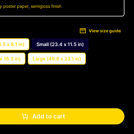
 poster paper, semigloss finish
View size guide
.5 x 8.1 in)
Small (23.4 x 11.5 in)
 16.3 in)
Large (46.8 x 23.1 in)
Add to cart