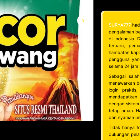
SURYA777
hadi
pengalaman be
di Indonesia. 
terbaru, pem
hambatan kapa
pengguna yan
selama 24 jam 
Sebagai salah
menawarkan ber
login praktis
mendapatkan 
dengan sistem
tetap aman. H
dan nyaman un
Tidak hanya f
dukungan pela