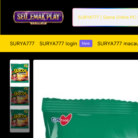
SURYA777 | Game Online PC x
SURYA777
SURYA777 login
SURYA777 maca
New
New