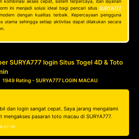
n kombinasi akses cepat, sistem terpercaya, dan layanan
form ini menjadi solusi ideal bagi pencari situs
SURYA777
odern dengan kualitas terbaik. Kepercayaan pengguna
tas utama sehingga setiap aktivitas dapat dilakukan secara
en.
r SURYA777 login Situs Togel 4D & Toto
min
1949 Rating - SURYA777 LOGIN MACAU
bil dan login sangat cepat. Saya jarang mengalami
t mengakses pasaran toto macau di SURYA777.
26-07-05