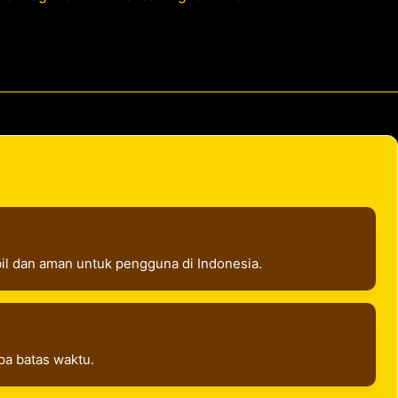
il dan aman untuk pengguna di Indonesia.
pa batas waktu.